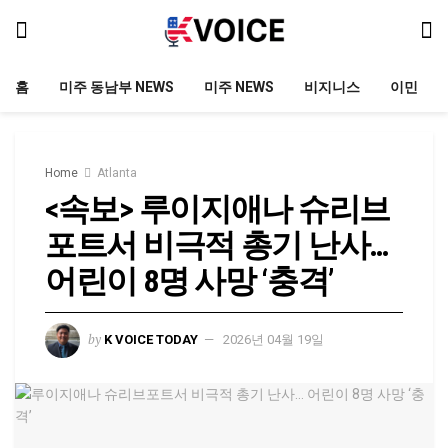
홈
미주 동남부 NEWS
미주 NEWS
비지니스
이민
Home
Atlanta
<속보> 루이지애나 슈리브
포트서 비극적 총기 난사…
어린이 8명 사망 ‘충격’
by
K VOICE TODAY
2026년 04월 19일