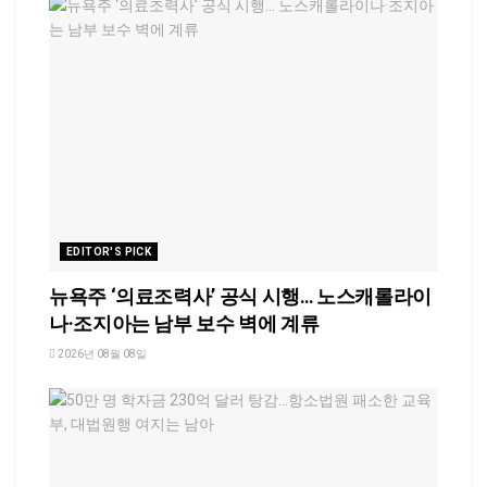
EDITOR'S PICK
뉴욕주 ‘의료조력사’ 공식 시행… 노스캐롤라이
나·조지아는 남부 보수 벽에 계류
2026년 08월 08일