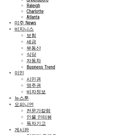
Raleigh
Charlotte
Atlanta
미주 News
비지니스
보험
세금
부동산
식당
자동차
Business Trend
이민
시민권
영주권
비자정보
뉴스툰
오피니언
전문가칼럼
인물 인터뷰
독자기고
게시판