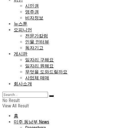
시민권
영주권
비자정보
뉴스툰
오피니언
전문가칼럼
인물 인터뷰
독자기고
게시판
일자리 구해요
일자리 원해요
무엇을 도와드릴까요
사업체 매매
회사소개
No Result
View All Result
홈
미주 동남부 News
Greensboro