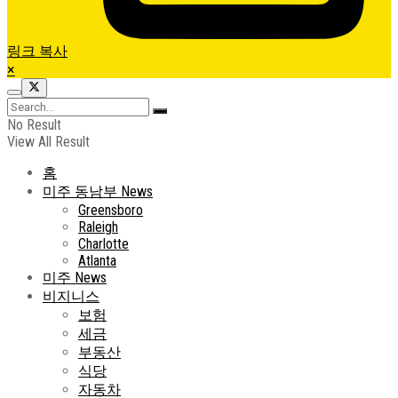
링크 복사
×
No Result
View All Result
홈
미주 동남부 News
Greensboro
Raleigh
Charlotte
Atlanta
미주 News
비지니스
보험
세금
부동산
식당
자동차