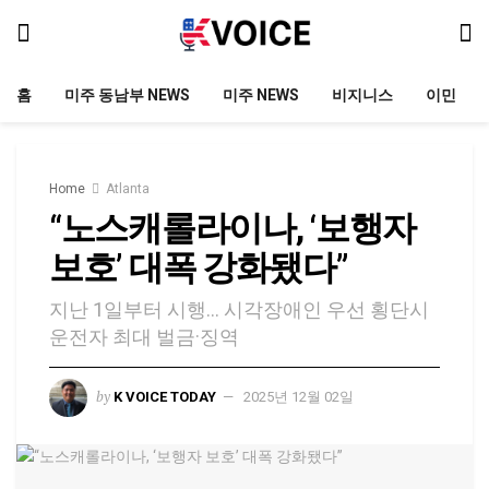
홈
미주 동남부 NEWS
미주 NEWS
비지니스
이민
Home
Atlanta
“노스캐롤라이나, ‘보행자
보호’ 대폭 강화됐다”
지난 1일부터 시행... 시각장애인 우선 횡단시
운전자 최대 벌금·징역
by
K VOICE TODAY
2025년 12월 02일