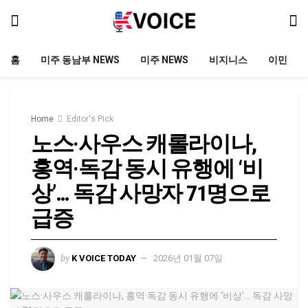
홈
미주 동남부 NEWS
미주 NEWS
비지니스
이민
Home
Editor's Pick
노스·사우스 캐롤라이나,
홍역·독감 동시 유행에 ‘비
상’… 독감 사망자 71명으로
급증
by
K VOICE TODAY
2026년 01월 07일