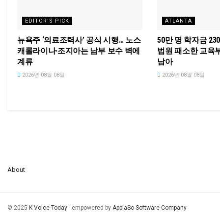
EDITOR'S PICK
ATLANTA
뉴욕주 ‘의료조력사’ 공식 시행… 노스
50만 명 학자금 2
캐롤라이나·조지아는 남부 보수 벽에
법원 패소한 교육부
계류
남아
2026년 08월 08일
2026년 08월 08일
About
© 2025
K Voice Today
- empowered by
ApplaSo Software Company