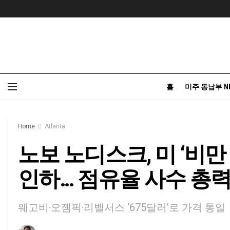
홈
미주 동남부 N
Home
Atlanta
노보 노디스크, 미 ‘비만 
인하… 점유율 사수 총
웨고비·오젬픽·리벨서스 ‘675달러’로 가격 통일