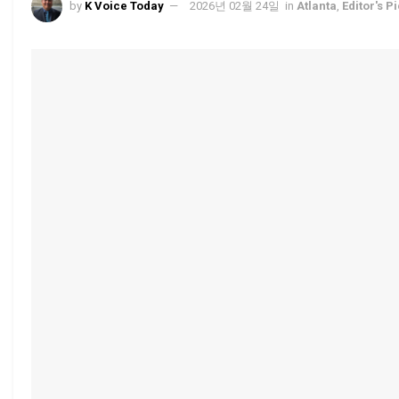
by
K Voice Today
2026년 02월 24일
in
Atlanta
,
Editor's P