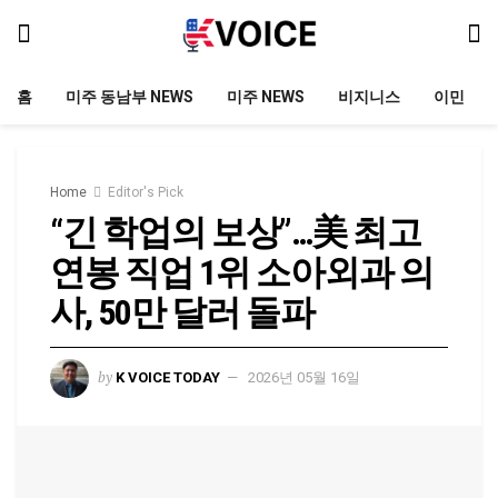
홈
미주 동남부 NEWS
미주 NEWS
비지니스
이민
Home
Editor's Pick
“긴 학업의 보상”…美 최고
연봉 직업 1위 소아외과 의
사, 50만 달러 돌파
by
K VOICE TODAY
2026년 05월 16일