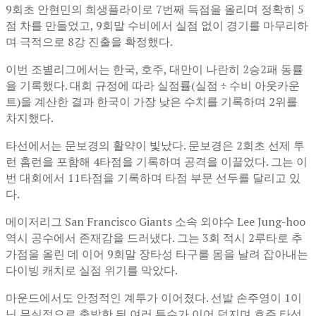
9회초 안현민의 희생플라이로 7번째 득점을 올리며 정확히 5
점 차를 만들었고, 9회말 수비에서 실점 없이 경기를 마무리하
며 극적으로 8강 진출을 확정했다.
이번 조별리그에서는 한국, 호주, 대만이 나란히 2승2패 동률
을 기록했다. 대회 규정에 따라 실점률(실점 ÷ 수비 아웃카운
트)을 계산한 결과 한국이 가장 낮은 수치를 기록하며 2위를
차지했다.
타선에서는 문보경의 활약이 빛났다. 문보경은 2회초 선제 투
런 홈런을 포함해 4타점을 기록하며 공격을 이끌었다. 그는 이
번 대회에서 11타점을 기록하며 타점 부문 선두를 달리고 있
다.
메이저리그
San Francisco Giants
소속 외야수
Lee Jung-hoo
역시 공수에서 존재감을 드러냈다. 그는 3회 적시 2루타로 추
가점을 올린 데 이어 9회말 장타성 타구를 몸을 날려 잡아내는
다이빙 캐치로 실점 위기를 막았다.
마운드에서도 안정적인 계투가 이어졌다. 선발 손주영이 1이
닝 무실점으로 출발한 뒤 여러 투수가 이어 던지며 호주 타선