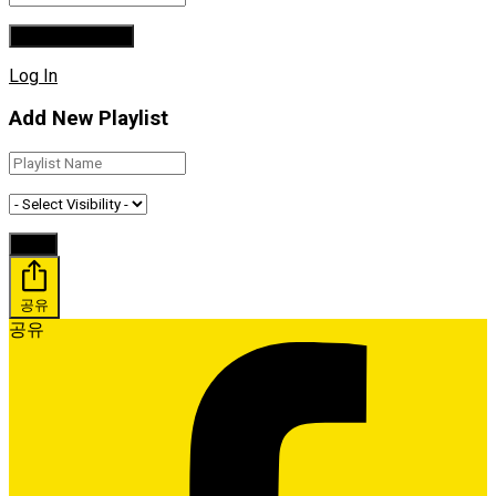
Log In
Add New Playlist
공유
공유