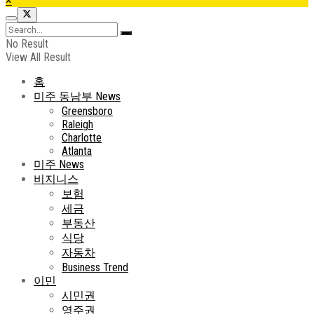
×
No Result
View All Result
홈
미주 동남부 News
Greensboro
Raleigh
Charlotte
Atlanta
미주 News
비지니스
보험
세금
부동산
식당
자동차
Business Trend
이민
시민권
영주권