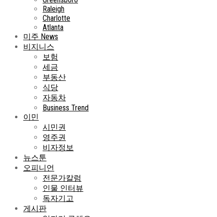
Raleigh
Charlotte
Atlanta
미주 News
비지니스
보험
세금
부동산
식당
자동차
Business Trend
이민
시민권
영주권
비자정보
뉴스툰
오피니언
전문가칼럼
인물 인터뷰
독자기고
게시판