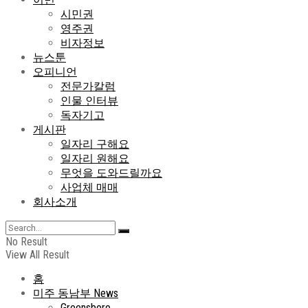
시민권
영주권
비자정보
뉴스툰
오피니언
전문가칼럼
인물 인터뷰
독자기고
게시판
일자리 구해요
일자리 원해요
무엇을 도와드릴까요
사업체 매매
회사소개
No Result
View All Result
홈
미주 동남부 News
Greensboro