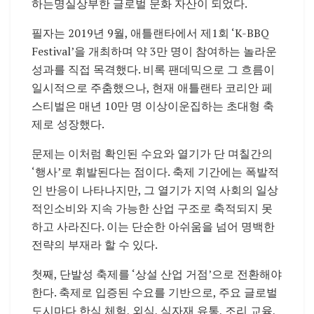
하는
명실상부한
글로벌
문화
자산이
되었다
.
필자는
2019
년
9
월
,
애틀랜타에서
제
1
회
‘K-BBQ
Festival’
을
개최하며
약
3
만
명이
참여하는
놀라운
성과를
직접
목격했다
.
비록
팬데믹으로
그
흐름이
일시적으로
주춤했으나
,
현재
애틀랜타
코리안
페
스티벌은
매년
10
만
명
이상이
운집하는
초대형
축
제로
성장했다
.
문제는
이처럼
확인된
수요와
열기가
단
며칠간의
‘
행사
’
로
휘발된다는
점이다
.
축제
기간에는
폭발적
인
반응이
나타나지만
,
그
열기가
지역
사회의
일상
적인
소비와
지속
가능한
산업
구조로
축적되지
못
하고
사라진다
.
이는
단순한
아쉬움을
넘어
명백한
전략의
부재라
할
수
있다
.
첫째
,
단발성
축제를
‘
상설
산업
거점
’
으로
전환해야
한다
.
축제로
입증된
수요를
기반으로
,
주요
글로벌
도시마다
한식
체험
,
외식
,
식자재
유통
,
조리
교육
,