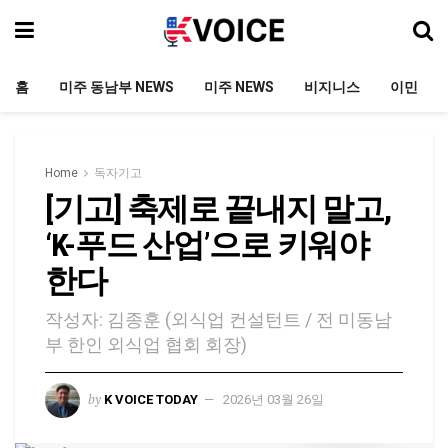
홈
미주 동남부 NEWS
미주 NEWS
비지니스
이민
Home
독자기고
[기고] 축제로 끝내지 말고,
‘K-푸드 산업’으로 키워야
한다
작성자: 김종훈 (외식업 컨설턴트 / 전 미동남
부 한인 외식업 협회 회장)
by
K VOICE TODAY
2026년 03월 26일