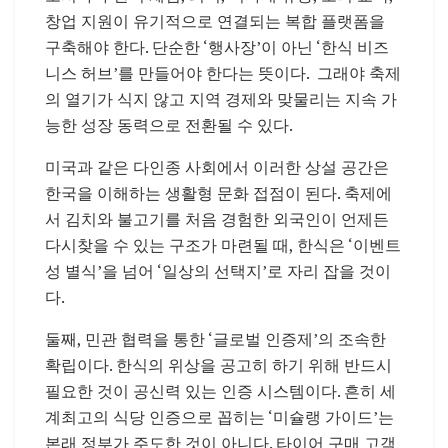
창업
지원이
유기적으로
연결되는
복합
플랫폼을
구축해야
한다
.
단순한
‘
행사장
’
이
아닌
‘
한식
비즈
니스
허브
’
를
만들어야
한다는
뜻이다
.
그래야
축제
의
열기가
식지
않고
지역
경제와
맞물리는
지속
가
능한
성장
동력으로
전환될
수
있다
.
미국과
같은
다인종
사회에서
이러한
상설
공간은
한국을
이해하는
생활형
문화
접점이
된다
.
축제에
서
김치와
불고기를
처음
경험한
외국인이
언제든
다시
찾을
수
있는
구조가
마련될
때
,
한식은
‘
이벤트
성
별식
’
을
넘어
‘
일상의
선택지
’
로
자리
잡을
것이
다
.
둘째
,
민관
협력을
통한
‘
글로벌
인증제
’
의
조속한
확립이다
.
한식의
위상을
공고히
하기
위해
반드시
필요한
것이
공신력
있는
인증
시스템이다
.
흔히
세
계
최고의
식당
인증으로
꼽히는
‘
미슐랭
가이드
’
는
본래
정부가
주도한
것이
아니다
.
타이어
구매
고객