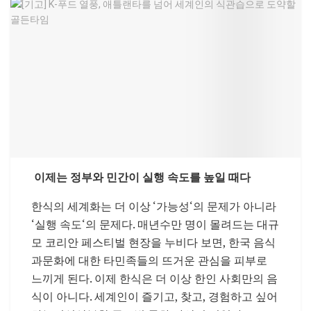
이제는
정부와
민간이
실행
속도를
높일
때다
한식의
세계화는
더
이상
‘
가능성
‘
의
문제가
아니라
‘
실행
속도
‘
의
문제다
.
매년
수만
명이
몰려드는
대규
모
코리안
페스티벌
현장을
누비다
보면
,
한국
음식
과
문화에
대한
타민족들의
뜨거운
관심을
피부로
느끼게
된다
.
이제
한식은
더
이상
한인
사회만의
음
식이
아니다
.
세계인이
즐기고
,
찾고
,
경험하고
싶어