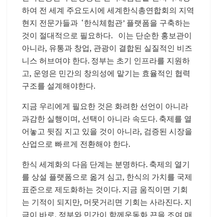
하여
전
세계
주요도시에
세계한식총연합회의
지역
현지
전문가들과
‘
한식체험관
’
플랫폼을
구축하는
것이
절대적으로
필요하다
.
이는
단순한
홍보관이
아니라
,
유통과
창업
,
관광이
결합된
실질적인
비즈
니스
허브여야
한다
.
정부는
초기
인프라를
지원하
고
,
운영은
민간의
창의성에
맡기는
효율적인
협력
구조를
설계해야
한다
.
지금
우리에게
필요한
것은
화려한
선언이
아니라
과감한
실행이며
,
선택이
아니라
속도다
.
축제를
열
어놓고
뒷짐
지고
있을
것이
아니라
,
검증된
시장을
산업으로
빠르게
전환해야
한다
.
한식
세계화의
다음
단계는
분명하다
.
축제의
열기
를
상설
플랫폼으로
옮겨
심고
,
한식의
가치를
국제
표준으로
제도화하는
것이다
.
지금
움직이면
기회
는
기적이
되지만
,
머뭇거리면
기회는
사라진다
.
지
금이
바로
,
정부와
민간이
함께
운동화
끈을
조여
매