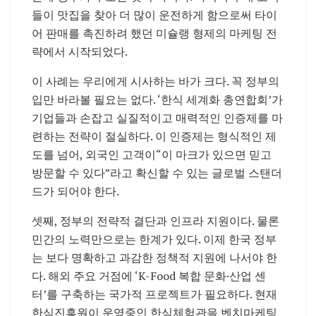
들이
맛집을
찾아
더
많이
운전하게
함으로써
타이
어
판매를
촉진하려
했던
미슐랭
형제의
마케팅
전
략에서
시작되었다
.
이
사례는
우리에게
시사하는
바가
크다
.
꼭
정부의
입만
바라볼
필요는
없다
. ‘
한식
세계화
총연합회
’
가
기업들과
손잡고
실질적이고
매력적인
인증제를
마
련하는
전략이
절실하다
.
이
인증제는
형식적인
제
도를
넘어
,
외국인
고객이
“
이
마크가
있으면
믿고
방문할
수
있다
”
라고
확신할
수
있는
글로벌
스탠더
드가
되어야
한다
.
셋째
,
정부의
전략적
결단과
인프라
지원이다
.
물론
민간의
노력만으로는
한계가
있다
.
이제
한국
정부
는
보다
명확하고
과감한
정책적
지원에
나서야
한
다
.
해외
주요
거점에
‘K-Food
복합
문화
·
산업
센
터
’
를
구축하는
국가적
프로젝트가
필요하다
.
현재
한식진흥원이
운영중인
한식체험관을
벤치마케팅