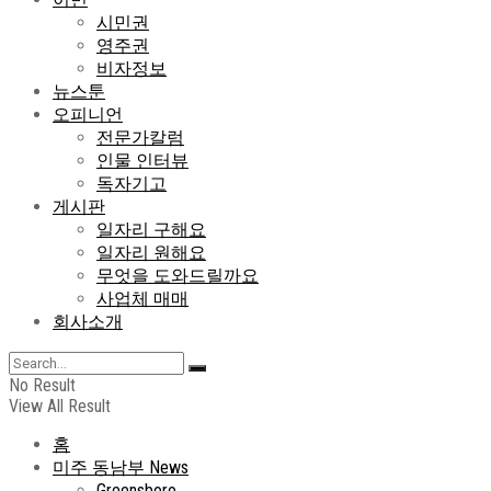
시민권
영주권
비자정보
뉴스툰
오피니언
전문가칼럼
인물 인터뷰
독자기고
게시판
일자리 구해요
일자리 원해요
무엇을 도와드릴까요
사업체 매매
회사소개
No Result
View All Result
홈
미주 동남부 News
Greensboro