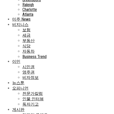
Raleigh
Charlotte
Atlanta
미주 News
비지니스
보험
세금
부동산
식당
자동차
Business Trend
이민
시민권
영주권
비자정보
뉴스툰
오피니언
전문가칼럼
인물 인터뷰
독자기고
게시판