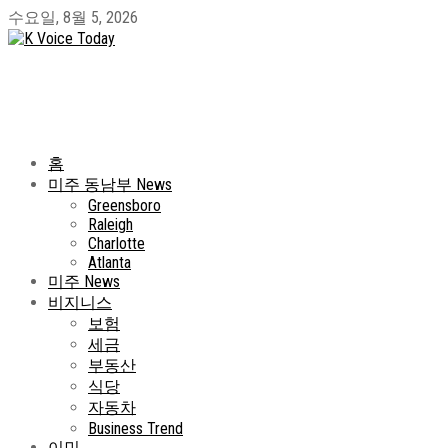
수요일, 8월 5, 2026
홈
미주 동남부 News
Greensboro
Raleigh
Charlotte
Atlanta
미주 News
비지니스
보험
세금
부동산
식당
자동차
Business Trend
이민