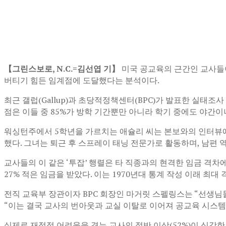
【그린스보로, N.C.=김선엽 기】
미국 공교육의 근간인 교사들이
버티기 힘든 임계점에 도달했다는 분석이다.
최근 갤럽(Gallup)과 초당적정책센터(BPC)가 발표한 실태조
점은 이들 중 85%가 방학 기간뿐만 아니라 학기 중에도 야간
워싱턴주에서 5학년을 가르치는 애슐리 씨는 본보와의 인터뷰에서 
했다. 그녀는 퇴근 후 스프레이 태닝 전문가로 활동하며, 남편 
교사들의 이 같은 ‘투잡’ 행렬은 타 직종과의 현격한 임금 격차
27% 적은 임금을 받았다. 이는 1970년대 통계 작성 이래 최대 
전직 교육부 장관이자 BPC 회장인 마거릿 스펠링스는 “선생
“이는 결국 교사의 번아웃과 교실 이탈로 이어져 공교육 시스
실제로 재정적 어려움을 겪는 교사의 절반 이상(52%)이 심각