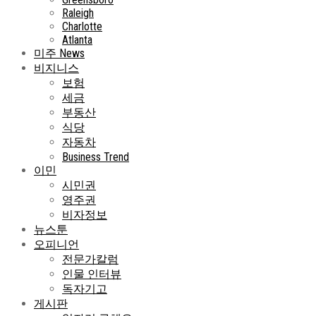
Raleigh
Charlotte
Atlanta
미주 News
비지니스
보험
세금
부동산
식당
자동차
Business Trend
이민
시민권
영주권
비자정보
뉴스툰
오피니언
전문가칼럼
인물 인터뷰
독자기고
게시판