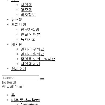
시민권
영주권
비자정보
뉴스툰
오피니언
전문가칼럼
인물 인터뷰
독자기고
게시판
일자리 구해요
일자리 원해요
무엇을 도와드릴까요
사업체 매매
회사소개
No Result
View All Result
홈
미주 동남부 News
Greensboro