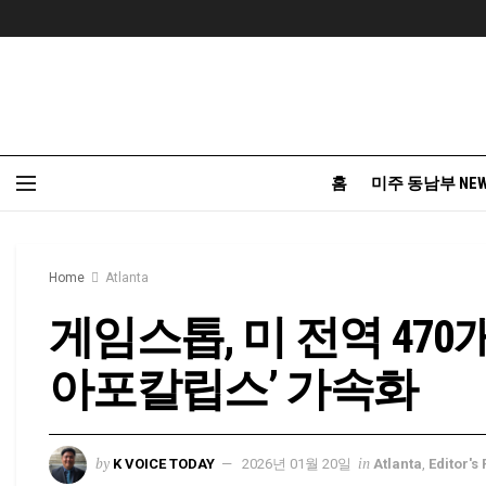
홈
미주 동남부 NE
Home
Atlanta
게임스톱, 미 전역 470
아포칼립스’ 가속화
by
in
K VOICE TODAY
2026년 01월 20일
Atlanta
,
Editor's