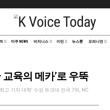
WS
미주 NEWS
비지니스
이민
뉴스툰
오피니언
미국 교육의 메카’로 우뚝
연속 ‘최고 가치 대학’ 수성 듀크대 전국 7위, NC