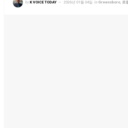
by
in
K VOICE TODAY
2026년 01월 04일
Greensboro
,
로