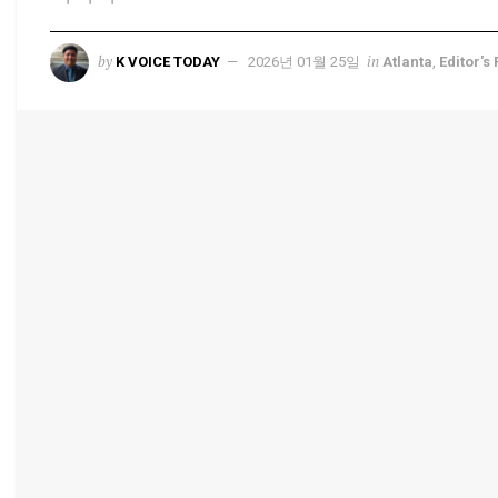
by
in
K VOICE TODAY
2026년 01월 25일
Atlanta
,
Editor's