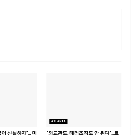
ATLANTA
국어 신설하자”… 미
“외교관도, 테러조직도 안 된다”…트