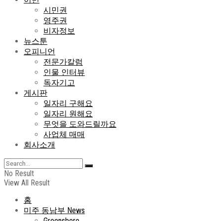
시민권
영주권
비자정보
뉴스툰
오피니언
전문가칼럼
인물 인터뷰
독자기고
게시판
일자리 구해요
일자리 원해요
무엇을 도와드릴까요
사업체 매매
회사소개
No Result
View All Result
홈
미주 동남부 News
Greensboro