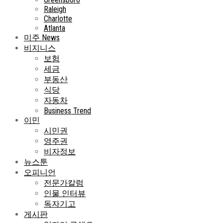
Raleigh
Charlotte
Atlanta
미주 News
비지니스
보험
세금
부동산
식당
자동차
Business Trend
이민
시민권
영주권
비자정보
뉴스툰
오피니언
전문가칼럼
인물 인터뷰
독자기고
게시판