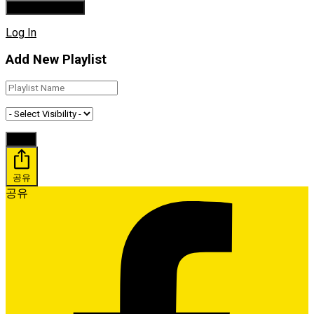
Log In
Add New Playlist
공유
공유