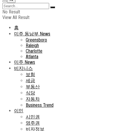
No Result
View All Result
홈
미주 동남부 News
Greensboro
Raleigh
Charlotte
Atlanta
미주 News
비지니스
보험
세금
부동산
식당
자동차
Business Trend
이민
시민권
영주권
비자정보