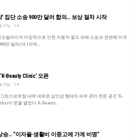
’ 집단 소송 900만 달러 합의… 보상 절차 시작
월 07일
0
이모빌라이저 미장착으로 인한 자동차 절도 피해 소송과 관련해 미국
0만 달러(약 115억...
eauty Clinic’ 오픈
월 05일
0
tisa 그린스보로점 내에 새로운 샵인샵 형태의 피부 관리 전문 공간 ‘K-
Parks)이 문을 열었다. K-Beauty...
상승… “이자율·생활비 이중고에 가계 비명”