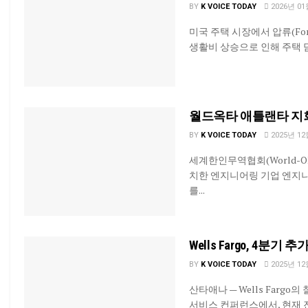
BY
K VOICE TODAY
2026년 01
미국 주택 시장에서 압류(For
생활비 상승으로 인해 주택 담
월드옥타 애틀랜타 지회
BY
K VOICE TODAY
2025년 12
세계한인무역협회(World-OK
치한 엔지니어링 기업 엔지니어
를...
Wells Fargo, 4분
BY
K VOICE TODAY
2025년 12
산타애나 — Wells Fargo의
서비스 컨퍼런스에서, 현재 진행