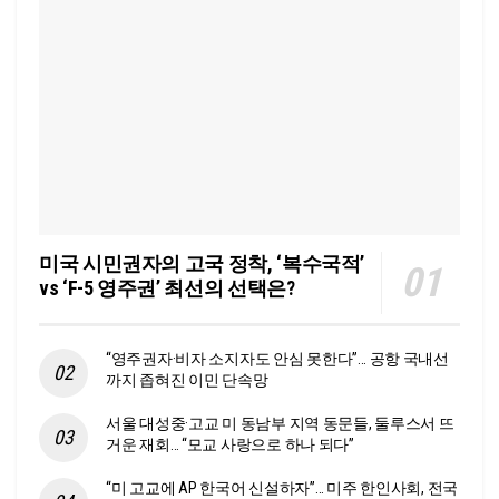
미국 시민권자의 고국 정착, ‘복수국적’
vs ‘F-5 영주권’ 최선의 선택은?
“영주권자·비자 소지자도 안심 못한다”… 공항 국내선
까지 좁혀진 이민 단속망
서울 대성중·고교 미 동남부 지역 동문들, 둘루스서 뜨
거운 재회… “모교 사랑으로 하나 되다”
“미 고교에 AP 한국어 신설하자”… 미주 한인사회, 전국