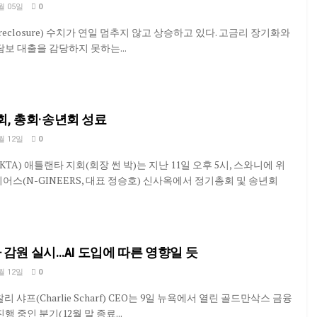
월 05일
0
eclosure) 수치가 연일 멈추지 않고 상승하고 있다. 고금리 장기화와
보 대출을 감당하지 못하는...
, 총회·송년회 성료
월 12일
0
TA) 애틀랜타 지회(회장 썬 박)는 지난 11일 오후 5시, 스와니에 위
스(N-GINEERS, 대표 정승호) 신사옥에서 정기총회 및 송년회
기 추가 감원 실시…AI 도입에 따른 영향일 듯
월 12일
0
 찰리 샤프(Charlie Scharf) CEO는 9일 뉴욕에서 열린 골드만삭스 금융
 중인 분기(12월 말 종료...