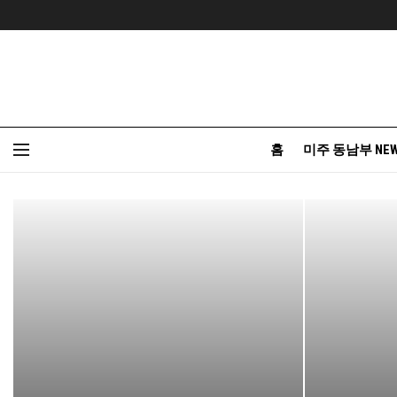
홈
미주 동남부 NE