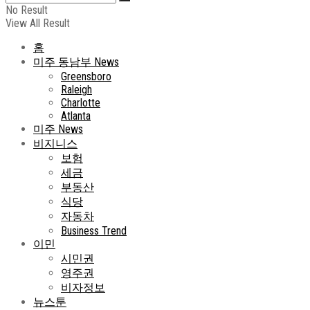
No Result
View All Result
홈
미주 동남부 News
Greensboro
Raleigh
Charlotte
Atlanta
미주 News
비지니스
보험
세금
부동산
식당
자동차
Business Trend
이민
시민권
영주권
비자정보
뉴스툰