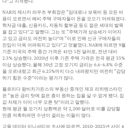
다”고 지적했다.
NAR의 제시카 라우츠 부회장은 “임대료나 보육비 등 모든 비
용이 오르면서 예비 주택 구매자들이 돈을 모으기 어려워졌다.
학자금 대출, 신용카드, 자동차 할부금 등도 젊은 세대의 발목
을 잡고 있다”고 말했다. 그는 또 “주택가격 상승세가 이어지
고 있고 금리도 여전히 높다”며 “이로 인해 신규 구매자들의
진입이 더욱 어려워지고 있다”고 덧붙였다. NAR에 따르면 9월
기준 미국의 주택 중간 가격은 41만 5천 달러로, 전년 대비
2.3% 상승했다. 2020년 이후 기존 주택 가격은 전국 평균 33%
이상 상승했다. 올해 30년 고정 모기지 금리는 6.6~6.8% 수준
을 오르내렸고 최근 6.25%까지 다소 내려왔지만 여전히 “감당
하기 힘든 수준”이라는 평가가 많다.
플로리다 팜비치가든스의 부동산 중개인 제프 리히텐스타인
은 “높은 금리 탓에 젊은 층이 원하는 집을 살 수 없게 됐다. 집
값 자체가 이미 너무 오른 탓”이라고 말했다.
현재 평균 월 모기지 상환액은 약 2,200 달러로 이를 감당할
만큼 저축하려면 수년이 걸리는 이들이 많다.
교육 데이터 이니셔티브 조사에 따르면, 2010~2023년 사이 4