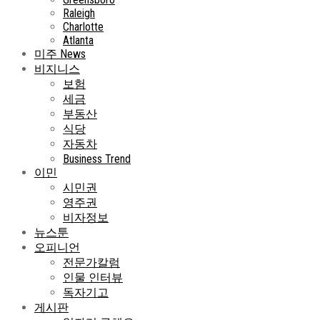
Raleigh
Charlotte
Atlanta
미주 News
비지니스
보험
세금
부동산
식당
자동차
Business Trend
이민
시민권
영주권
비자정보
뉴스툰
오피니언
전문가칼럼
인물 인터뷰
독자기고
게시판