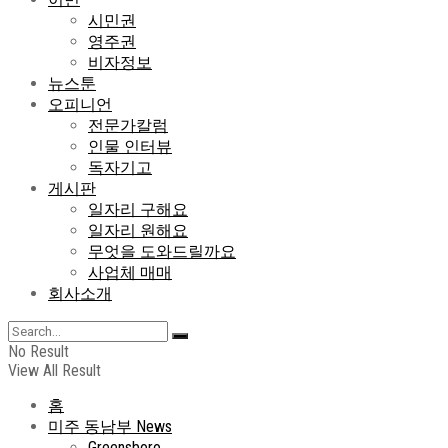
시민권
영주권
비자정보
뉴스툰
오피니언
전문가칼럼
인물 인터뷰
독자기고
게시판
일자리 구해요
일자리 원해요
무엇을 도와드릴까요
사업체 매매
회사소개
No Result
View All Result
홈
미주 동남부 News
Greensboro