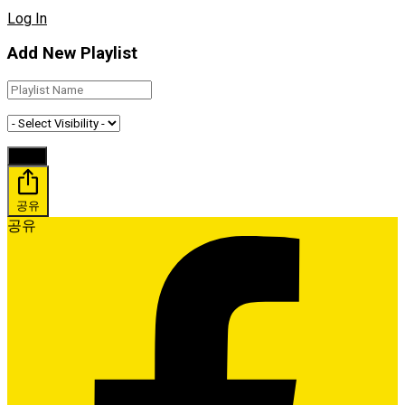
Log In
Add New Playlist
공유
공유