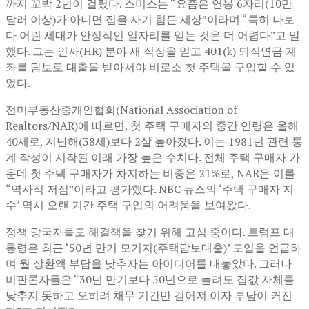
까지 꼬박 2년이 걸렸다. 스미스는 “요즘은 연봉 6자리(10만
달러 이상)가 아니면 집을 사기 힘든 세상”이라며 “특히 나보
다 어린 세대가 안정적인 일자리를 얻는 것은 더 어렵다”고 말
했다. 그는 인사(HR) 분야 새 직장을 얻고 401(k) 퇴직연금 계
좌를 담보로 대출을 받아서야 비로소 첫 주택을 구입할 수 있
었다.
전미부동산중개인협회(National Association of
Realtors/NAR)에 따르면, 첫 주택 구매자의 중간 연령은 올해
40세로, 지난해(38세)보다 2살 높아졌다. 이는 1981년 관련 통
계 작성이 시작된 이래 가장 높은 수치다. 전체 주택 구매자 가
운데 첫 주택 구매자가 차지하는 비중은 21%로, NAR은 이를
“역사적 저점”이라고 평가했다. NBC 뉴스의 ‘주택 구매자 지
수’ 역시 오랜 기간 주택 구입의 어려움을 보여왔다.
정책 당국자들도 해결책을 찾기 위해 고심 중이다. 트럼프 대
통령은 최근 ‘50년 만기 모기지(주택담보대출)’ 도입을 언급하
며 월 상환액 부담을 낮추자는 아이디어를 내놓았다. 그러나
비판론자들은 “30년 만기보다 50년으로 늘려도 집값 자체를
낮추지 못하고 오히려 채무 기간만 길어져 이자 부담이 커진