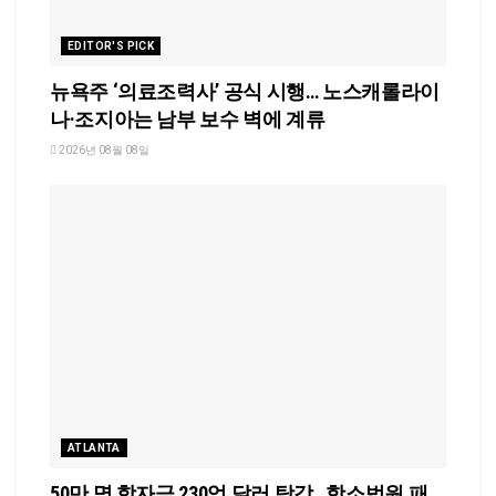
EDITOR'S PICK
뉴욕주 ‘의료조력사’ 공식 시행… 노스캐롤라이
나·조지아는 남부 보수 벽에 계류
2026년 08월 08일
ATLANTA
50만 명 학자금 230억 달러 탕감…항소법원 패