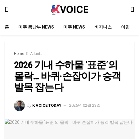
홈
미주 동남부 NEWS
미주 NEWS
비지니스
이민
Home
Atlanta
2026 기내 수하물 ‘표준’의
몰락… 바퀴·손잡이가 승객
발목 잡는다
by
K VOICE TODAY
2026년 02월 23일