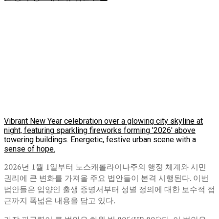
Vibrant New Year celebration over a glowing city skyline at
night, featuring sparkling fireworks forming '2026' above
towering buildings. Energetic, festive urban scene with a
sense of hope.
2026년 1월 1일부터 노스캐롤라이나주의 행정 체계와 시민
권리에 큰 변화를 가져올 주요 법안들이 본격 시행된다. 이번
법안들은 입양인 출생 증명서부터 성별 정의에 대한 보수적 접
근까지 폭넓은 내용을 담고 있다.