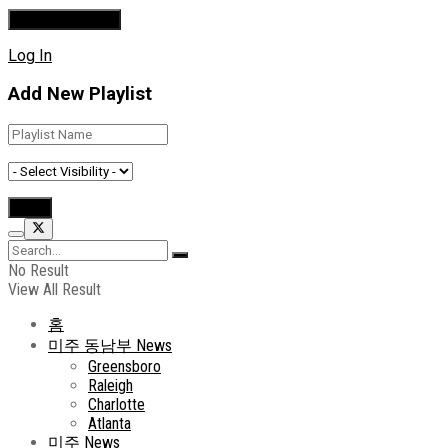
Log In
Add New Playlist
No Result
View All Result
홈
미주 동남부 News
Greensboro
Raleigh
Charlotte
Atlanta
미주 News