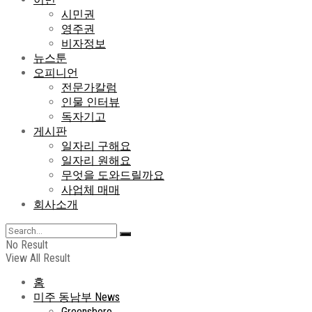
시민권
영주권
비자정보
뉴스툰
오피니언
전문가칼럼
인물 인터뷰
독자기고
게시판
일자리 구해요
일자리 원해요
무엇을 도와드릴까요
사업체 매매
회사소개
No Result
View All Result
홈
미주 동남부 News
Greensboro