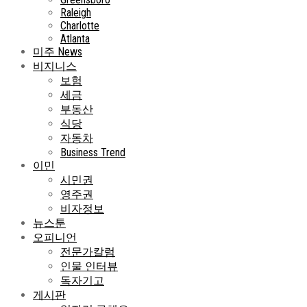
Raleigh
Charlotte
Atlanta
미주 News
비지니스
보험
세금
부동산
식당
자동차
Business Trend
이민
시민권
영주권
비자정보
뉴스툰
오피니언
전문가칼럼
인물 인터뷰
독자기고
게시판