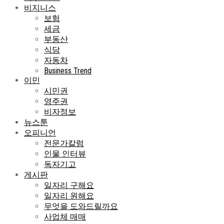
비지니스
보험
세금
부동산
식당
자동차
Business Trend
이민
시민권
영주권
비자정보
뉴스툰
오피니언
전문가칼럼
인물 인터뷰
독자기고
게시판
일자리 구해요
일자리 원해요
무엇을 도와드릴까요
사업체 매매