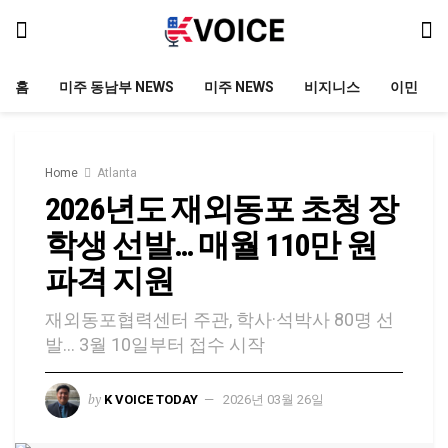
홈
미주 동남부 NEWS
미주 NEWS
비지니스
이민
Home
Atlanta
2026년도 재외동포 초청 장
학생 선발… 매월 110만 원
파격 지원
재외동포협력센터 주관, 학사·석박사 80명 선
발… 3월 10일부터 접수 시작
by
K VOICE TODAY
2026년 03월 26일