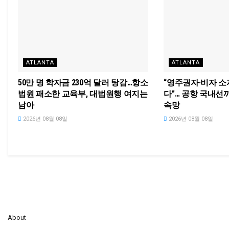
ATLANTA
ATLANTA
50만 명 학자금 230억 달러 탕감…항소
“영주권자·비자 소
법원 패소한 교육부, 대법원행 여지는
다”… 공항 국내선
남아
속망
2026년 08월 08일
2026년 08월 08일
About