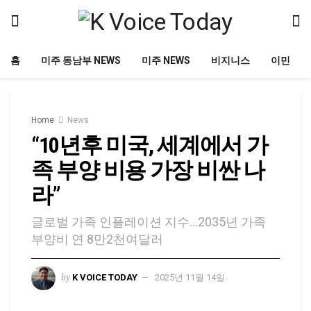
홈
미주 동남부 NEWS
미주 NEWS
비지니스
이민
Home
News
“10년후 미국, 세계에서 가
족 부양 비용 가장 비싼 나
라”
글로벌 가족 인플레이션 지수…2035년 가족
부양비 연 8만2천여달러
by
K VOICE TODAY
2025년 11월 14일