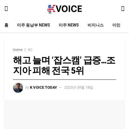
홈
미주 동남부 NEWS
미주 NEWS
비지니스
이민
Home
NC
해고 늘며 ‘잡스캠’ 급증…조
지아 피해 전국 5위
by
K VOICE TODAY
2025년 09월 18일