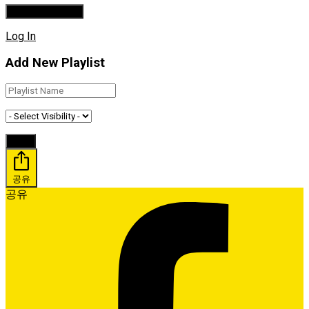
Log In
Add New Playlist
공유
공유