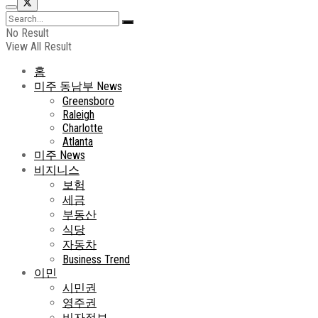
No Result
View All Result
홈
미주 동남부 News
Greensboro
Raleigh
Charlotte
Atlanta
미주 News
비지니스
보험
세금
부동산
식당
자동차
Business Trend
이민
시민권
영주권
비자정보