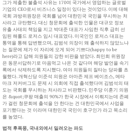
그가 제출한 불출석 사유는 170여 국가에서 영업하는 글로벌
기업의 CEO로서 비즈니스 일정이 있다는 것이었다. 이에 대해
국회 과방위원장은 국회를 넘어 대한민국 국민을 무시하는 처
사라고 규탄했다. 대신 청문회에 출석한 인물은 대규모 정보
유출 사태의 책임을 지고 박대준 대표가 사임한 직후 급히 선
임된 해롤드 로저스 임시 대표였다. 미국인인 로저스 대표는
통역을 통해 답변했으며, 김범석 의장이 왜 출석하지 않았느냐
는 질문에 제가 이 자리에 오게 되어 기쁘다(happy to be
here)라고 답해 의원들의 강한 비판을 받았다. 최민희 위원장
은 동문서답하기로 마음먹고 나온 것 같다며 해당 발언을 속기
록에서 삭제하도록 지시했다. 여야 의원들의 질타는 당파를 초
월했다. 개혁신당 이준석 의원은 아마존 제프 베이조스, 메타
마크 저커버그도 문제 시 의회에 직접 출석했다며 김범석의 태
도는 국회를 무시하는 처사라고 비판했다. 민주당 이훈기 의원
은 &quot;쿠팡 매출의 90%가 한국 시장에서 이뤄지는데 존폐
가 걸린 청문회에 출석을 안 한다는 건 대한민국에서 사업을
포기했다는 것 이라며 대한민국 국민이 호구인가 라고 목소리
를 높였다.
법적 후폭풍, 국내외에서 밀려오는 파도