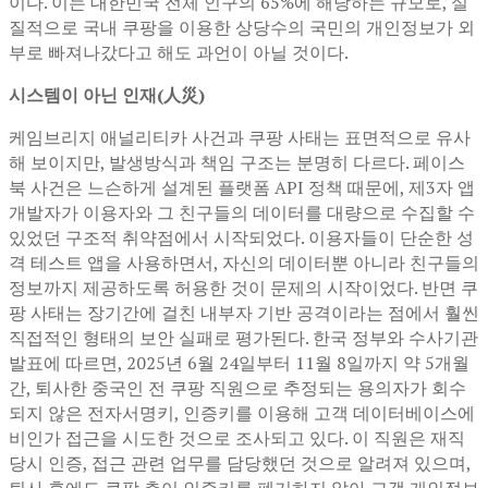
이다. 이는 대한민국 전체 인구의 65%에 해당하는 규모로, 실
질적으로 국내 쿠팡을 이용한 상당수의 국민의 개인정보가 외
부로 빠져나갔다고 해도 과언이 아닐 것이다.
시스템이 아닌 인재(人災)
케임브리지 애널리티카 사건과 쿠팡 사태는 표면적으로 유사
해 보이지만, 발생방식과 책임 구조는 분명히 다르다. 페이스
북 사건은 느슨하게 설계된 플랫폼 API 정책 때문에, 제3자 앱
개발자가 이용자와 그 친구들의 데이터를 대량으로 수집할 수
있었던 구조적 취약점에서 시작되었다. 이용자들이 단순한 성
격 테스트 앱을 사용하면서, 자신의 데이터뿐 아니라 친구들의
정보까지 제공하도록 허용한 것이 문제의 시작이었다. 반면 쿠
팡 사태는 장기간에 걸친 내부자 기반 공격이라는 점에서 훨씬
직접적인 형태의 보안 실패로 평가된다. 한국 정부와 수사기관
발표에 따르면, 2025년 6월 24일부터 11월 8일까지 약 5개월
간, 퇴사한 중국인 전 쿠팡 직원으로 추정되는 용의자가 회수
되지 않은 전자서명키, 인증키를 이용해 고객 데이터베이스에
비인가 접근을 시도한 것으로 조사되고 있다. 이 직원은 재직
당시 인증, 접근 관련 업무를 담당했던 것으로 알려져 있으며,
퇴사 후에도 쿠팡 측이 인증키를 폐기하지 않아 고객 개인정보