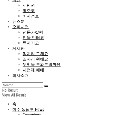
시민권
영주권
비자정보
뉴스툰
오피니언
전문가칼럼
인물 인터뷰
독자기고
게시판
일자리 구해요
일자리 원해요
무엇을 도와드릴까요
사업체 매매
회사소개
No Result
View All Result
홈
미주 동남부 News
Greensboro