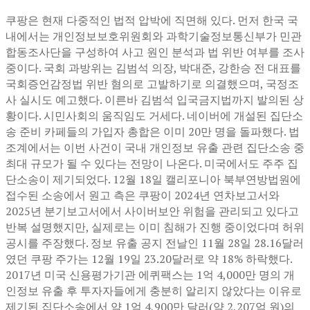
쿠팡은 현재 다중적인 법적 압박에 직면해 있다. 먼저 한국 국
내에서는 개인정보보호위원회와 과학기술정보통신부가 민관
합동조사단을 구성하여 사고 원인 분석과 법 위반 여부를 조사
중이다. 국회 과방위는 김범석 의장, 박대준, 강한승 전 대표를
국회증언감정법 위반 혐의로 고발하기로 의결했으며, 국정조
사 실시도 예고했다. 이른바 김범석 입국금지법까지 발의된 상
황이다. 시민사회의 움직임도 거세다. 네이버에 개설된 집단소
송 준비 카페들의 가입자 총합은 이미 20만 명을 돌파했다. 법
조계에서는 이번 사건이 국내 개인정보 유출 관련 집단소송 중
최대 규모가 될 수 있다는 전망이 나온다. 미국에서도 주주 집
단소송이 제기되었다. 12월 18일 캘리포니아 북부연방법원에
접수된 소송에서 원고 측은 쿠팡이 2024년 연차보고서와
2025년 분기보고서에서 사이버보안 위험을 관리되고 있다고
반복 설명했지만, 실제로는 이미 침해가 진행 중이었다며 허위
공시를 주장했다. 정보 유출 공지 전날인 11월 28일 28.16달러
였던 쿠팡 주가는 12월 19일 23.20달러로 약 18% 하락했다.
2017년 미국 신용평가기관 에퀴팩스는 1억 4,000만 명의 개
인정보 유출 후 투자자들에게 충분히 알리지 않았다는 이유로
제기된 집단소송에서 약 1억 4,900만 달러(약 2,207억 원)의