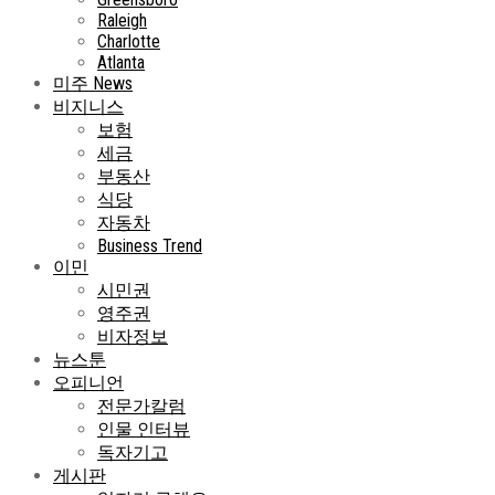
Raleigh
Charlotte
Atlanta
미주 News
비지니스
보험
세금
부동산
식당
자동차
Business Trend
이민
시민권
영주권
비자정보
뉴스툰
오피니언
전문가칼럼
인물 인터뷰
독자기고
게시판