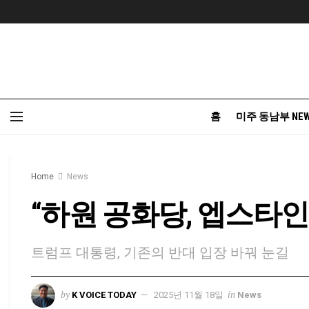
홈
미주 동남부 NE
Home
News
“하원 공화당, 엡스타인
트럼프 대통령, 기존의 반대 입장 바꿔 눈길
by
in
K VOICE TODAY
2025년 11월 18일
News