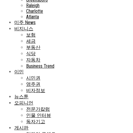
Raleigh
Charlotte
Atlanta
미주 News
비지니스
보험
세금
부동산
식당
자동차
Business Trend
이민
시민권
영주권
비자정보
뉴스툰
오피니언
전문가칼럼
인물 인터뷰
독자기고
게시판