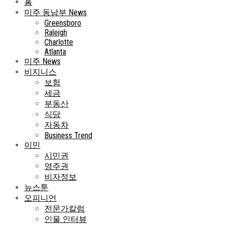
홈
미주 동남부 News
Greensboro
Raleigh
Charlotte
Atlanta
미주 News
비지니스
보험
세금
부동산
식당
자동차
Business Trend
이민
시민권
영주권
비자정보
뉴스툰
오피니언
전문가칼럼
인물 인터뷰