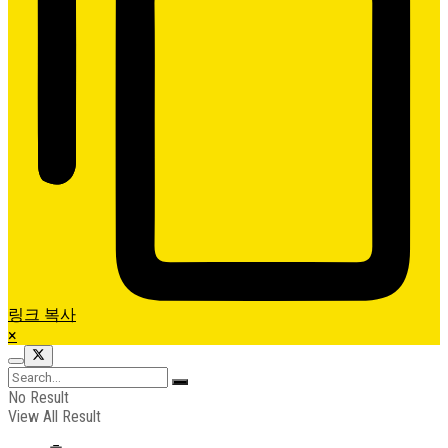
링크 복사
×
No Result
View All Result