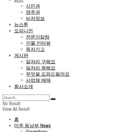
시민권
영주권
비자정보
뉴스툰
오피니언
전문가칼럼
인물 인터뷰
독자기고
게시판
일자리 구해요
일자리 원해요
무엇을 도와드릴까요
사업체 매매
회사소개
No Result
View All Result
홈
미주 동남부 News
Greensboro