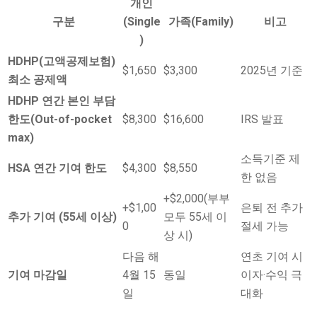
개인
구분
(Single
가족(Family)
비고
)
HDHP(고액공제보험)
$1,650
$3,300
2025년 기준
최소 공제액
HDHP 연간 본인 부담
한도(Out-of-pocket
$8,300
$16,600
IRS 발표
max)
소득기준 제
HSA 연간 기여 한도
$4,300
$8,550
한 없음
+$2,000(부부
+$1,00
은퇴 전 추가
추가 기여 (55세 이상)
모두 55세 이
0
절세 가능
상 시)
다음 해
연초 기여 시
기여 마감일
4월 15
동일
이자·수익 극
일
대화