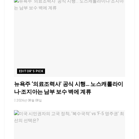
EDITOR'S PICK
뉴욕주 ‘의료조력사’ 공식 시행… 노스캐롤라이
나·조지아는 남부 보수 벽에 계류
2026년 08월 08일