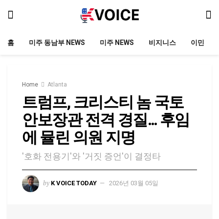
홈
미주 동남부 NEWS
미주 NEWS
비지니스
이민
Home
Atlanta
트럼프, 크리스티 놈 국토
안보장관 전격 경질… 후임
에 뮬린 의원 지명
'호화 전용기'와 '거짓 증언'이 결정타
by
K VOICE TODAY
2026년 03월 05일