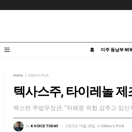
홈
미주 동남부 NE
Home
Editor's Pick
텍사스주, 타이레놀 제
팩스턴 주법무장관, “자폐증 위험 감추고 임신
by
in
K VOICE TODAY
2025년 10월 28일
Editor's Pick