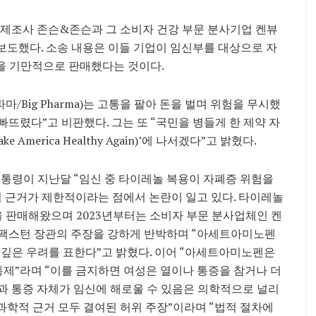
놀의 제조사 존슨&존슨과 그 소비자 건강 부문 분사기업 켄뷰
8일 보도했다. 소송 내용은 이들 기업이 임신부를 대상으로 자
을 기만적으로 판매했다는 것이다.
/Big Pharma)는 고통을 팔아 돈을 벌며 위험을 무시했
뜨렸다”고 비판했다. 그는 또 “국민을 병들게 한 제약 자
erica Healthy Again)’에 나서겠다”고 밝혔다.
대통령이 지난달 “임신 중 타이레놀 복용이 자폐증 위험을
적 근거가 제한적이라는 점에서 논란이 일고 있다. 타이레놀
 판매해왔으며 2023년부터는 소비자 부문 분사업체인 켄
통해, 팩스턴 장관의 주장을 강하게 반박하며 “아세트아미노펜
는데 깊은 우려를 표한다”고 밝혔다. 이어 “아세트아미노펜은
통제”라며 “이를 금지하면 여성은 열이나 통증을 참거나 더
과 통증 자체가 임신에 해로울 수 있음은 의학적으로 널리
과학적 근거 모두 결여된 허위 주장”이라며 “법적 절차에