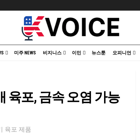
WS
미주 NEWS
비지니스
이민
뉴스툰
오피니언
 육포, 금속 오염 가능
기 육포 제품