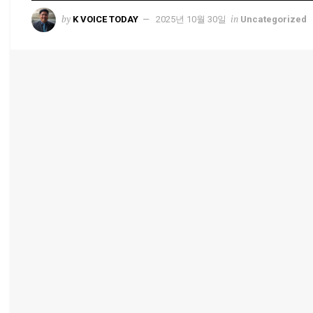
by
in
K VOICE TODAY
2025년 10월 30일
Uncategorized