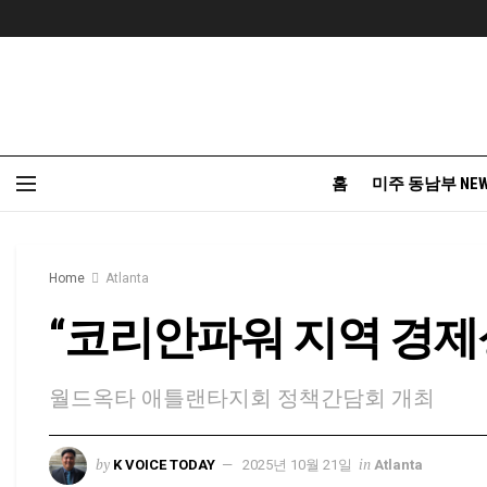
홈
미주 동남부 NE
Home
Atlanta
“코리안파워 지역 경제
월드옥타 애틀랜타지회 정책간담회 개최
by
in
K VOICE TODAY
2025년 10월 21일
Atlanta