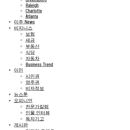
Raleigh
Charlotte
Atlanta
미주 News
비지니스
보험
세금
부동산
식당
자동차
Business Trend
이민
시민권
영주권
비자정보
뉴스툰
오피니언
전문가칼럼
인물 인터뷰
독자기고
게시판