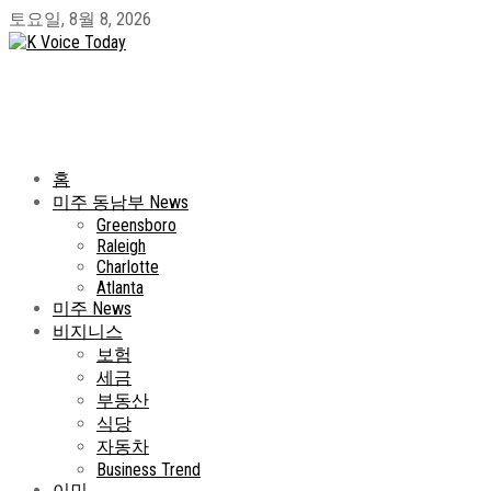
토요일, 8월 8, 2026
홈
미주 동남부 News
Greensboro
Raleigh
Charlotte
Atlanta
미주 News
비지니스
보험
세금
부동산
식당
자동차
Business Trend
이민