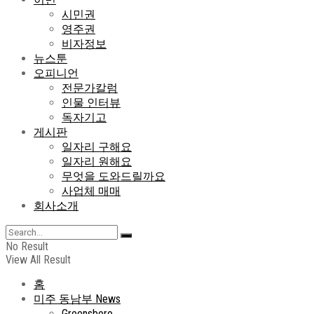
시민권
영주권
비자정보
뉴스툰
오피니언
전문가칼럼
인물 인터뷰
독자기고
게시판
일자리 구해요
일자리 원해요
무엇을 도와드릴까요
사업체 매매
회사소개
No Result
View All Result
홈
미주 동남부 News
Greensboro