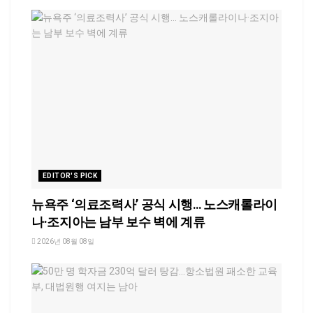
EDITOR'S PICK
뉴욕주 ‘의료조력사’ 공식 시행… 노스캐롤라이
나·조지아는 남부 보수 벽에 계류
2026년 08월 08일