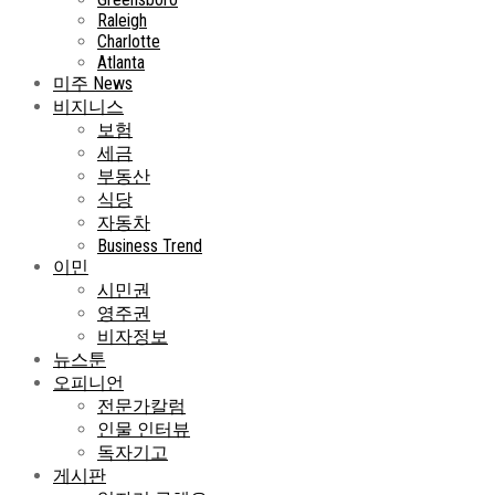
Raleigh
Charlotte
Atlanta
미주 News
비지니스
보험
세금
부동산
식당
자동차
Business Trend
이민
시민권
영주권
비자정보
뉴스툰
오피니언
전문가칼럼
인물 인터뷰
독자기고
게시판