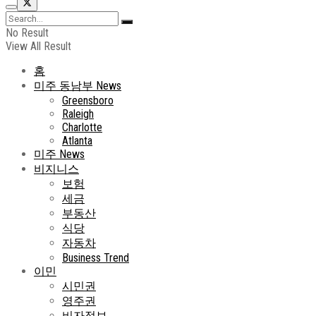
No Result
View All Result
홈
미주 동남부 News
Greensboro
Raleigh
Charlotte
Atlanta
미주 News
비지니스
보험
세금
부동산
식당
자동차
Business Trend
이민
시민권
영주권
비자정보