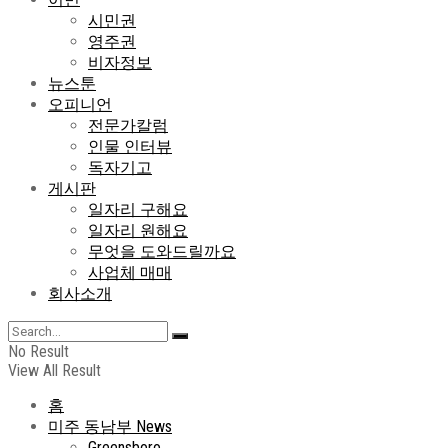
시민권
영주권
비자정보
뉴스툰
오피니언
전문가칼럼
인물 인터뷰
독자기고
게시판
일자리 구해요
일자리 원해요
무엇을 도와드릴까요
사업체 매매
회사소개
No Result
View All Result
홈
미주 동남부 News
Greensboro