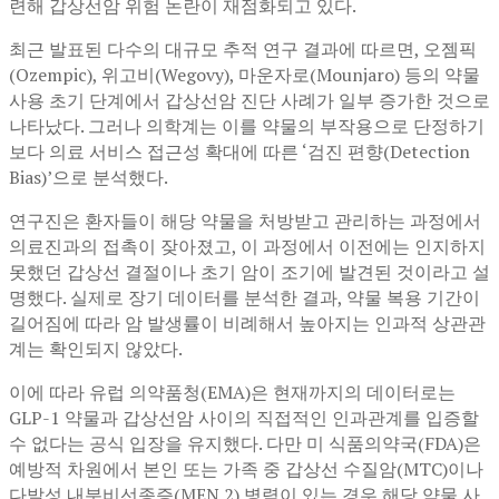
련해 갑상선암 위험 논란이 재점화되고 있다.
최근 발표된 다수의 대규모 추적 연구 결과에 따르면, 오젬픽
(Ozempic), 위고비(Wegovy), 마운자로(Mounjaro) 등의 약물
사용 초기 단계에서 갑상선암 진단 사례가 일부 증가한 것으로
나타났다. 그러나 의학계는 이를 약물의 부작용으로 단정하기
보다 의료 서비스 접근성 확대에 따른 ‘검진 편향(Detection
Bias)’으로 분석했다.
연구진은 환자들이 해당 약물을 처방받고 관리하는 과정에서
의료진과의 접촉이 잦아졌고, 이 과정에서 이전에는 인지하지
못했던 갑상선 결절이나 초기 암이 조기에 발견된 것이라고 설
명했다. 실제로 장기 데이터를 분석한 결과, 약물 복용 기간이
길어짐에 따라 암 발생률이 비례해서 높아지는 인과적 상관관
계는 확인되지 않았다.
이에 따라 유럽 의약품청(EMA)은 현재까지의 데이터로는
GLP-1 약물과 갑상선암 사이의 직접적인 인과관계를 입증할
수 없다는 공식 입장을 유지했다. 다만 미 식품의약국(FDA)은
예방적 차원에서 본인 또는 가족 중 갑상선 수질암(MTC)이나
다발성 내분비선종증(MEN 2) 병력이 있는 경우 해당 약물 사