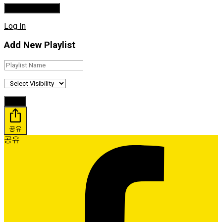
Log In
Add New Playlist
공유
공유