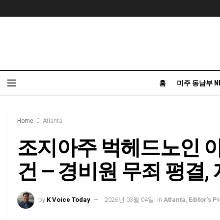
홈
미주 동남부 N
Home
Atlanta
조지아주 벅헤드노인 아파
건 — 경비원 무죄 평결,
by
K Voice Today
2026년 03월 04일
in
Atlanta
,
Editor's P