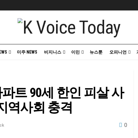
EWS
미주 NEWS
비지니스
이민
뉴스툰
오피니언
트 90세 한인 피살 사
 지역사회 충격
0
ick