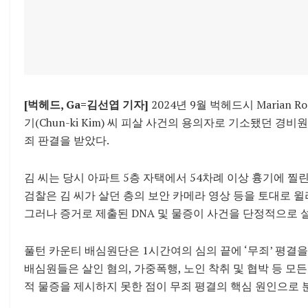
[벅헤드, Ga
=김선엽 기자
]
2024년 9월 벅헤드시 Marian 
기(Chun-ki Kim) 씨 피살 사건의 용의자로 기소됐던 경
죄 판결을 받았다.
김 씨는 당시 아파트 5층 자택에서 54차례 이상 흉기에 찔
검찰은 김 씨가 살던 층의 보안 카메라 영상 등을 토대로 
그러나 증거로 제출된 DNA 및 물증이 사건을 단정적으로
풀턴 카운티 배심원단은 1시간여의 심의 끝에 ‘무죄’ 평결
배심원들은 살인 혐의, 가중폭행, 노인 착취 및 협박 등 모
적 물증을 제시하지 못한 점이 무죄 평결의 핵심 원인으로 