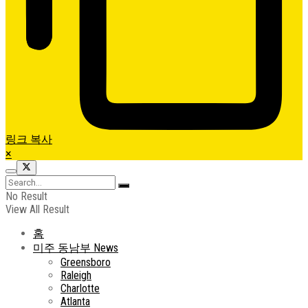
링크 복사
×
No Result
View All Result
홈
미주 동남부 News
Greensboro
Raleigh
Charlotte
Atlanta