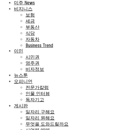
미주 News
비지니스
보험
세금
부동산
식당
자동차
Business Trend
이민
시민권
영주권
비자정보
뉴스툰
오피니언
전문가칼럼
인물 인터뷰
독자기고
게시판
일자리 구해요
일자리 원해요
무엇을 도와드릴까요