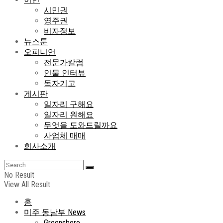
시민권
영주권
비자정보
뉴스툰
오피니언
전문가칼럼
인물 인터뷰
독자기고
게시판
일자리 구해요
일자리 원해요
무엇을 도와드릴까요
사업체 매매
회사소개
No Result
View All Result
홈
미주 동남부 News
Greensboro