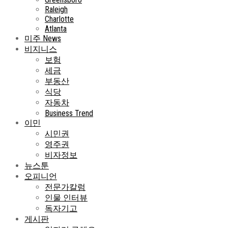
Raleigh
Charlotte
Atlanta
미주 News
비지니스
보험
세금
부동산
식당
자동차
Business Trend
이민
시민권
영주권
비자정보
뉴스툰
오피니언
전문가칼럼
인물 인터뷰
독자기고
게시판