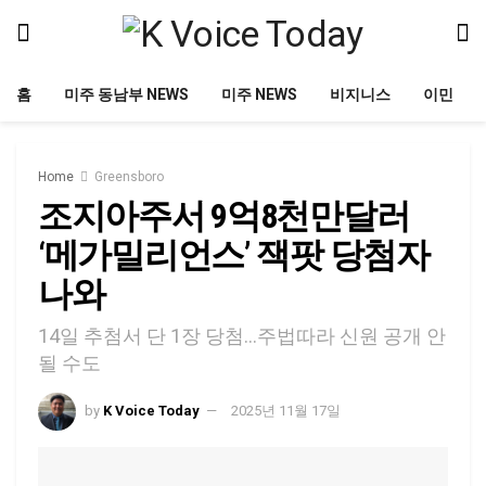
홈
미주 동남부 NEWS
미주 NEWS
비지니스
이민
Home
Greensboro
조지아주서 9억8천만달러
‘메가밀리언스’ 잭팟 당첨자
나와
14일 추첨서 단 1장 당첨…주법따라 신원 공개 안
될 수도
by
K Voice Today
2025년 11월 17일