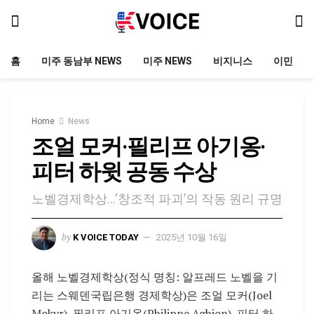
홈
미주 동남부 NEWS
미주 NEWS
비지니스
이민
Home
News
조얼 모커·필리프 아기옹·
피터 하윗 공동 수상
노벨경제학상…‘창조적 파괴’의 작동 원리 규명
by
K VOICE TODAY
2025년 10월 16일
올해 노벨경제학상(정식 명칭: 알프레드 노벨을 기
리는 스웨덴국립은행 경제학상)은 조얼 모커(Joel
Mokyr), 필리프 아기옹(Philippe Aghion), 피터 하