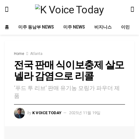
홈
미주 동남부 NEWS
미주 NEWS
비지니스
이민
Home
Atlanta
전국 판매 식이보충제 살모
넬라 감염으로 리콜
‘푸드 투 리브’ 판매 유기농 모링가 파우더 제
품
by
K VOICE TODAY
2025년 11월 19일