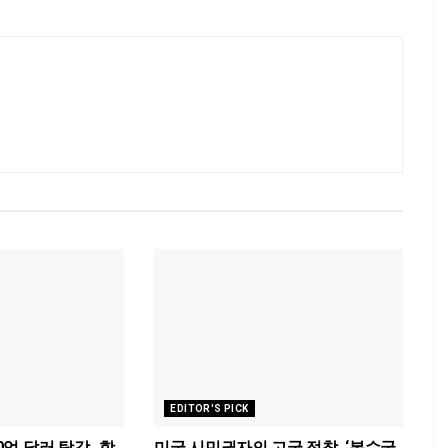
EDITOR'S PICK
30억 달러 탕감…항
미국 시민권자의 고국 정착, ‘복수국