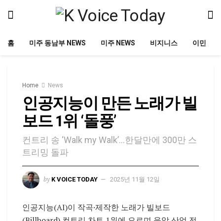
홈
미주 동남부 NEWS
미주 NEWS
비지니스
이민
Home
News
인공지능이 만든 노래가 빌
보드 1위 ‘돌풍’
컨트리 송 ‘Walk my Walk’…한달만에 300만 스
트리밍 돌파
by
K VOICE TODAY
2025년 11월 12일
인공지능(AI)이 작곡·제작한 노래가 빌보드
(Billboard) 컨트리 차트 1위에 오르며 음악 산업 전