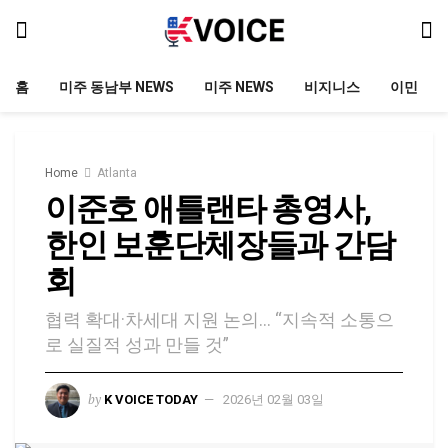
홈
미주 동남부 NEWS
미주 NEWS
비지니스
이민
Home
Atlanta
이준호 애틀랜타 총영사,
한인 보훈단체장들과 간담
회
협력 확대·차세대 지원 논의… “지속적 소통으
로 실질적 성과 만들 것”
by
K VOICE TODAY
2026년 02월 03일