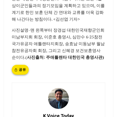
상이군인들과의 정기모임을 계획하고 있으며, 이를
계기로 한인 보훈 단체 간 연대와 교류를 더욱 강화
해 나간다는 방침이다. <김선엽 기자>
사진설명-맨 왼쪽부터 장경섭 대한민국재향군인회
미남부지회 회장, 이준호 총영사, 심만수 6·25참전
국가유공자 애틀랜타지회장, 송효남 미동남부 월남
참전유공자회 회장, 그리고 신혜경 보건보훈영사
순이다.(
사진출처: 주애틀랜타 대한민국 총영사관)
공유
K Voice Today