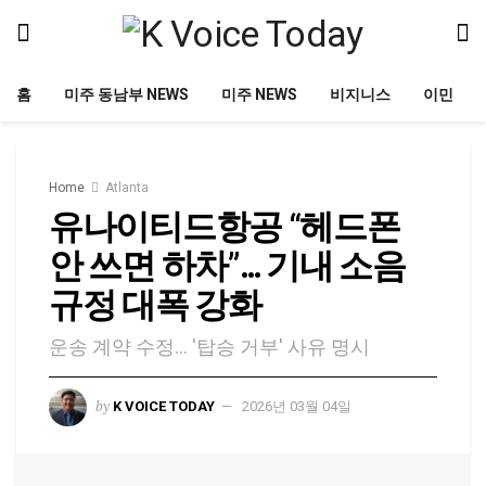
홈
미주 동남부 NEWS
미주 NEWS
비지니스
이민
Home
Atlanta
유나이티드항공 “헤드폰
안 쓰면 하차”… 기내 소음
규정 대폭 강화
운송 계약 수정... '탑승 거부' 사유 명시
by
K VOICE TODAY
2026년 03월 04일