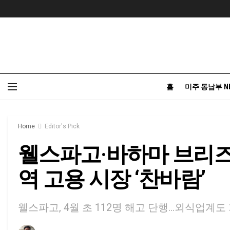
홈
미주 동남부 N
Home
Editor's Pick
웰스파고·바하마 브리즈,
역 고용 시장 ‘찬바람’
웰스파고, 4월 초 112명 해고 단행...외식업계도