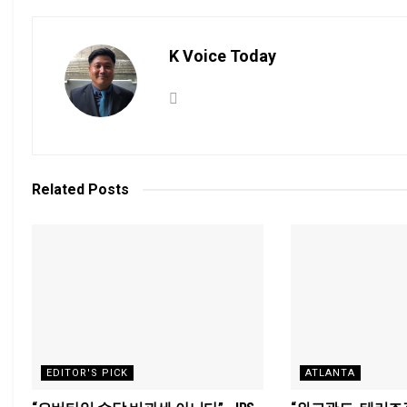
K Voice Today
Related
Posts
EDITOR'S PICK
ATLANTA