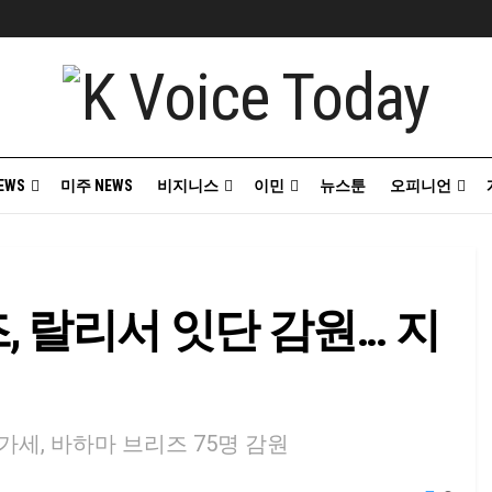
EWS
미주 NEWS
비지니스
이민
뉴스툰
오피니언
 랄리서 잇단 감원… 지
 가세, 바하마 브리즈 75명 감원