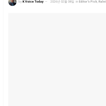
by
K Voice Today
2026년 02월 08일
in
Editor's Pick
,
Rale