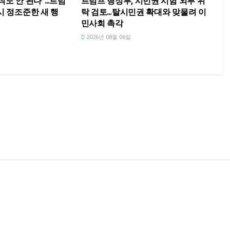
직도 안 된다”…트럼
트럼프 행정부, 시민권 시험 외부 위
시 정조준한 새 행
탁 검토…탈시민권 확대와 맞물려 이
민사회 촉각
2026년 08월 06일