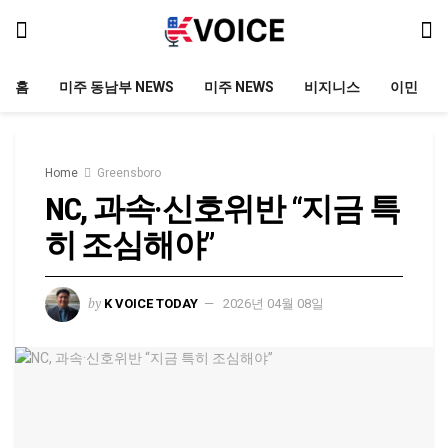
홈
미주 동남부 NEWS
미주 NEWS
비지니스
이민
Home
Greensboro
NC, 과속·신호위반 “지금 특
히 조심해야”
by
K VOICE TODAY
2026년 04월 08일