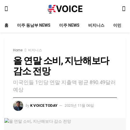
홈
미주 동남부 NEWS
미주 NEWS
비지니스
이민
Home
비지니스
올 연말 소비, 지난해보다
감소 전망
미국인들 1인당 연말 지출액 평균 890.49달러
예상
by
K VOICE TODAY
2025년 11월 06일