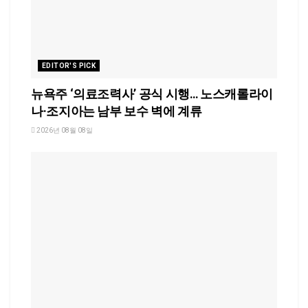
EDITOR'S PICK
뉴욕주 ‘의료조력사’ 공식 시행… 노스캐롤라이
나·조지아는 남부 보수 벽에 계류
2026년 08월 08일