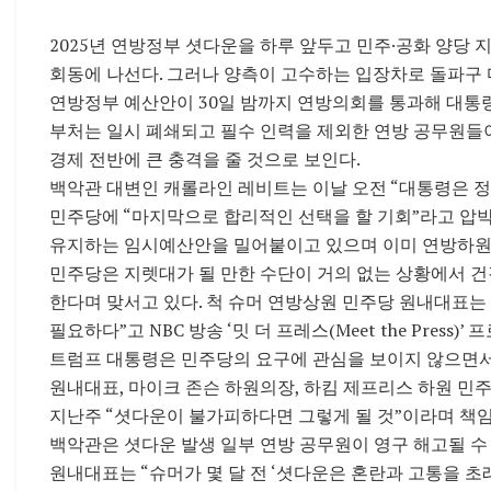
2025년 연방정부 셧다운을 하루 앞두고 민주·공화 양당
회동에 나선다. 그러나 양측이 고수하는 입장차로 돌파구 
연방정부 예산안이 30일 밤까지 연방의회를 통과해 대통령
부처는 일시 폐쇄되고 필수 인력을 제외한 연방 공무원들
경제 전반에 큰 충격을 줄 것으로 보인다.
백악관 대변인 캐롤라인 레비트는 이날 오전 “대통령은 정
민주당에 “마지막으로 합리적인 선택을 할 기회”라고 압박
유지하는 임시예산안을 밀어붙이고 있으며 이미 연방하원
민주당은 지렛대가 될 만한 수단이 거의 없는 상황에서 
한다며 맞서고 있다. 척 슈머 연방상원 민주당 원내대표는
필요하다”고 NBC 방송 ‘밋 더 프레스(Meet the Press
트럼프 대통령은 민주당의 요구에 관심을 보이지 않으면서도
원내대표, 마이크 존슨 하원의장, 하킴 제프리스 하원 민
지난주 “셧다운이 불가피하다면 그렇게 될 것”이라며 책임
백악관은 셧다운 발생 일부 연방 공무원이 영구 해고될 수
원내대표는 “슈머가 몇 달 전 ‘셧다운은 혼란과 고통을 초