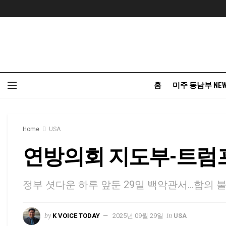
홈
미주 동남부 NE
Home
USA
연방의회 지도부-트럼
정부 셧다운 하루 앞둔 29일 백악관서…합의 
by
in
K VOICE TODAY
2025년 09월 29일
USA