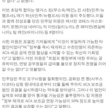
수 없다”고 밝혔다.
이번 초당적 합의는 앵거스 킹(무소속/메인), 진 샤힌(민주/뉴
햄프셔), 매기 하산(민주/뉴햄프셔) 의원 등이 주도했다. 이들
과 함께 찬성표를 던진 민주당 의원은 캐서린 코테스 마스토·
재키 로젠(이상 네바다), 딕 더빈(일리노이), 존 페터먼(펜실베
니아), 팀 케인(버지니아) 등 8명이다.
샤힌 의원은 표결전 기자들에게 “이것이 유일하게 가능한 타
협안이었다”며 “정부를 즉시 재개하고 수천만명이 의존하는
ACA 세금 공제 연장 협상을 시작할 수 있는 최선의 기회였
다”고 말했다. 더빈 의원은 “트럼프 행정부에 대한 우려는 공
유하지만, 연방 공무원들의 급여를 볼모로 정치적 전쟁을 이어
갈 수는 없다”고 덧붙였다.
민주당은 주요 요구사항을 철회했지만, 공화당 존 튠(사우스
다코타) 상원 원내대표로부터 12월 둘째 주까지 ACA 보조금
법안 표결을 실시하겠다는 약속을 받아냈다. 그러나 이 법안이
실제로 60표를 얻어 통과될 가능성은 불투명하다. 킹 의원은
“정부 재개로 ACA 보조금 연장 가능성이 50% 정도로 높아졌
지만 결과를 보장할 수는 없다”고 말했다.