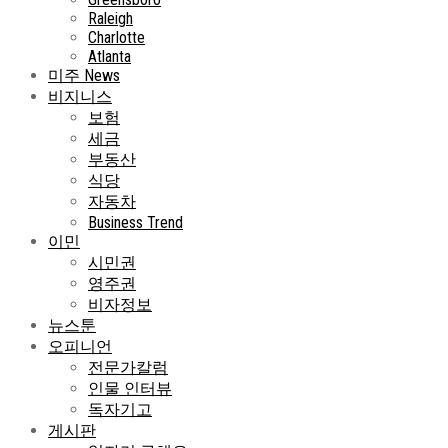
Raleigh
Charlotte
Atlanta
미주 News
비지니스
보험
세금
부동산
식당
자동차
Business Trend
이민
시민권
영주권
비자정보
뉴스툰
오피니언
전문가칼럼
인물 인터뷰
독자기고
게시판