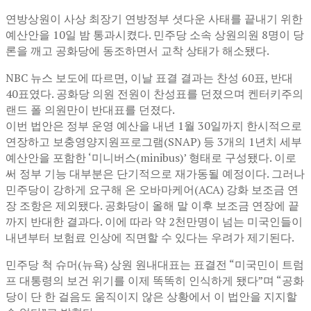
연방상원이 사상 최장기 연방정부 셧다운 사태를 끝내기 위한
예산안을 10일 밤 통과시켰다. 민주당 소속 상원의원 8명이 당
론을 깨고 공화당에 동조하면서 교착 상태가 해소됐다.
NBC 뉴스 보도에 따르면, 이날 표결 결과는 찬성 60표, 반대
40표였다. 공화당 의원 전원이 찬성표를 던졌으며 켄터키주의
랜드 폴 의원만이 반대표를 던졌다.
이번 법안은 정부 운영 예산을 내년 1월 30일까지 한시적으로
연장하고 보충영양지원프로그램(SNAP) 등 3개의 1년치 세부
예산안을 포함한 ‘미니버스(minibus)’ 형태로 구성됐다. 이로
써 정부 기능 대부분은 단기적으로 재가동될 예정이다. 그러나
민주당이 강하게 요구해 온 오바마케어(ACA) 강화 보조금 연
장 조항은 제외됐다. 공화당이 올해 말 이후 보조금 연장에 끝
까지 반대한 결과다. 이에 따라 약 2천만명이 넘는 미국인들이
내년부터 보험료 인상에 직면할 수 있다는 우려가 제기된다.
민주당 척 슈머(뉴욕) 상원 원내대표는 표결전 “미국민이 트럼
프 대통령의 보건 위기를 이제 똑똑히 인식하게 됐다”며 “공화
당이 단 한 걸음도 움직이지 않은 상황에서 이 법안을 지지할