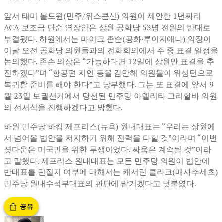
앞서 태미 볼드윈(민주/위스콘신) 의원이 제안한 1년짜리
ACA 보조금 단순 연장안은 상원 공화당 53명 전원의 반대로
부결됐다. 하원에서는 마이크 존슨(공화·루이지애나) 의장이
이날 오전 공화당 의원들과의 전화회의에서 주 중 표결 일정을
논의했다. 존슨 의장은 “가능하다면 12일에 상원안 표결을 추
진하겠다”며 “항공편 지연 등을 감안해 의원들이 워싱턴으로
복귀할 준비를 해야 한다”고 당부했다. 그는 또 표결에 앞서 9
월 23일 보궐선거에서 당선된 민주당 아델리타 그리할바 의원
의 선서식을 진행하겠다고 밝혔다.
하원 민주당 하킴 제프리스(뉴욕) 원내대표는 “우리는 상원에
서 넘어올 법안을 저지하기 위해 전력을 다할 것”이라며 “이번
셧다운은 미국민을 위한 투쟁이었다. 싸움은 계속될 것”이라
고 말했다. 제프리스 원내대표는 모든 민주당 의원이 법안에
반대표를 던질지 여부에 대해서는 캐서린 클라크(매사추세츠)
민주당 원내수석부대표의 판단에 맡기겠다고 덧붙였다.
공유