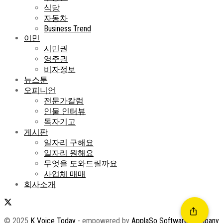
식당
자동차
Business Trend
이민
시민권
영주권
비자정보
뉴스툰
오피니언
전문가칼럼
인물 인터뷰
독자기고
게시판
일자리 구해요
일자리 원해요
무엇을 도와드릴까요
사업체 매매
회사소개
© 2025
K Voice Today
- empowered by
ApplaSo Software Company