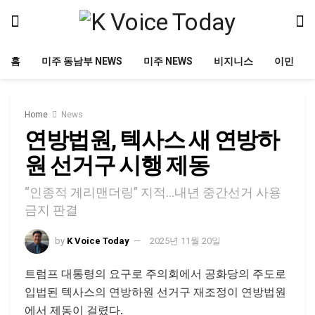
홈
미주 동남부 NEWS
미주 NEWS
비지니스
이민
Home
News
연방법원, 텍사스 새 연방하
원 선거구 시행 제동
“인종적 게리맨더링” 지적…내년 중간선거 사용
금지 판결
by
K Voice Today
2025년 11월 20일
트럼프 대통령의 요구로 주의회에서 공화당의 주도로
입법된 텍사스의 연방하원 선거구 재조정이 연방법원
에서 제동이 걸렸다.