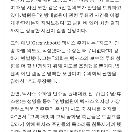
며 해당 사건 또한 같은 3인 합의부가 판단을 보류하고
있다. 법원은 “연방대법원이 관련 투표권 사건을 어떻
게 판단하는지 지켜보겠다”고 밝힌 바 있어 최종 결정
까지는 상당한 시간이 걸릴 전망이다.
그렉 애벗(Greg Abbott) 텍사스 주지사는 “지도가 인
종 차별 의도로 작성됐다는 주장은 터무니없다”며 강
하게 반발했다. 그는 “의회는 텍사스의 보수적 투표 성
향을 더 잘 반영하기 위해 지도를 조정했을 뿐이다. 법
원의 이번 결정은 명백한 오판이며 주의회의 권한을
침해한다”고 주장했다.
반면, 텍사스 주하원 민주당 원내대표 진 우(민주당/휴
스턴)는 성명을 통해 “연방법원이 텍사스 역사상 가장
뻔뻔스러운 민주주의 훔치기 시도 중 하나를 저지했
다”면서 “그렉 애벗과 그의 공화당 측근들은 트럼프를
달래기 위해 텍사스 주민들의 목소리를 침묵시키려 했
지만, 결국 아무것도 해 주지 못했다”고 꼬집었다. 또한